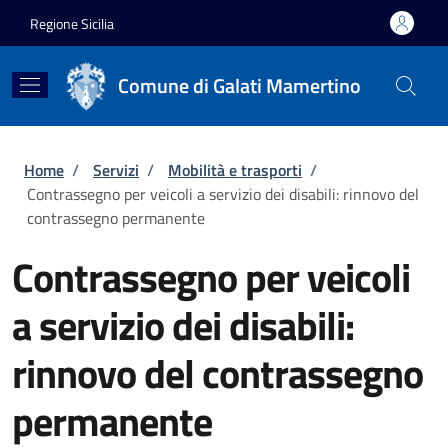
Salta al contenuto principale
Skip to footer content
Regione Sicilia
Comune di Galati Mamertino
Briciole di pane
Home
/
Servizi
/
Mobilità e trasporti
/
Contrassegno per veicoli a servizio dei disabili: rinnovo del
contrassegno permanente
Contrassegno per veicoli
a servizio dei disabili:
rinnovo del contrassegno
permanente