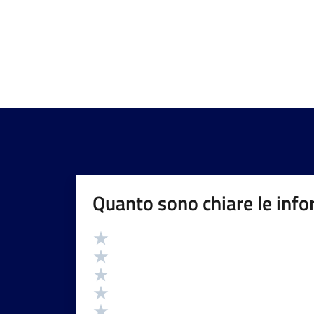
Quanto sono chiare le info
Valutazione
Valuta 5 stelle su 5
Valuta 4 stelle su 5
Valuta 3 stelle su 5
Valuta 2 stelle su 5
Valuta 1 stelle su 5