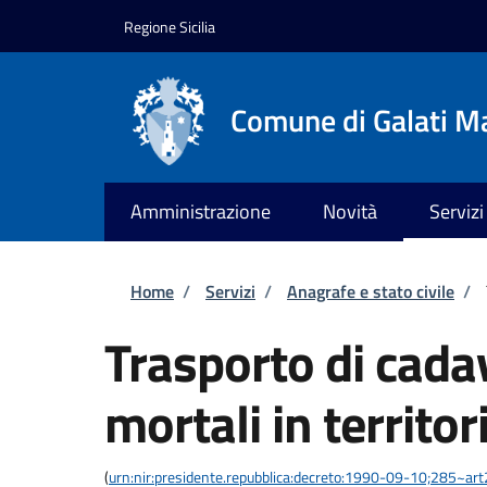
Salta al contenuto principale
Skip to footer content
Regione Sicilia
Comune di Galati M
Amministrazione
Novità
Servizi
Briciole di pane
Home
/
Servizi
/
Anagrafe e stato civile
/
Trasporto di cadav
mortali in territor
(
urn:nir:presidente.repubblica:decreto:1990-09-10;285~ar