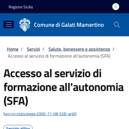
Salta al contenuto principale
Skip to footer content
Regione Sicilia
Comune di Galati Mamertino
Briciole di pane
Home
/
Servizi
/
Salute, benessere e assistenza
/
Accesso al servizio di formazione all'autonomia (SFA)
Accesso al servizio di
formazione all'autonomia
(SFA)
(
urn:nir:stato:legge:2000-11-08;328~art6
)
Servizio attivo