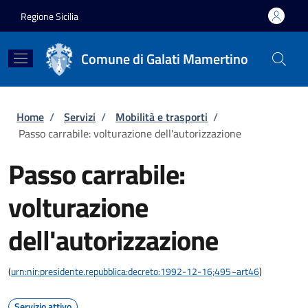
Salta al contenuto principale
Skip to footer content
Regione Sicilia
Comune di Galati Mamertino
Briciole di pane
Home
/
Servizi
/
Mobilità e trasporti
/
Passo carrabile: volturazione dell'autorizzazione
Passo carrabile:
volturazione
dell'autorizzazione
(
urn:nir:presidente.repubblica:decreto:1992-12-16;495~art46
)
Servizio attivo