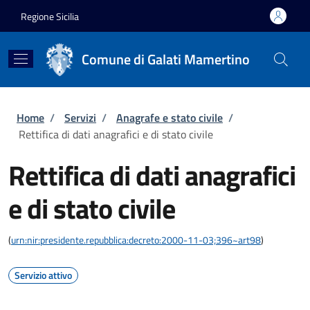
Salta al contenuto principale
Skip to footer content
Regione Sicilia
Comune di Galati Mamertino
Briciole di pane
Home
/
Servizi
/
Anagrafe e stato civile
/
Rettifica di dati anagrafici e di stato civile
Rettifica di dati anagrafici
e di stato civile
(
urn:nir:presidente.repubblica:decreto:2000-11-03;396~art98
)
Servizio attivo