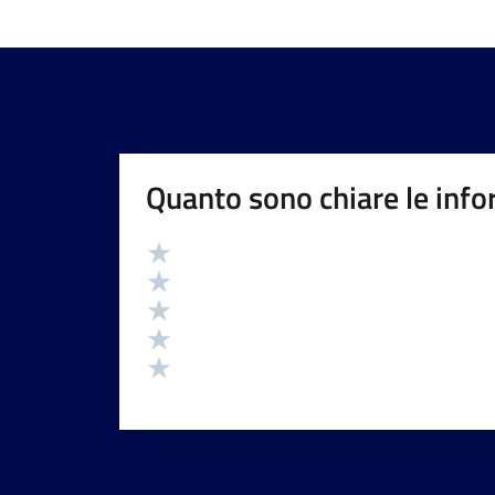
Quanto sono chiare le info
Valutazione
Valuta 5 stelle su 5
Valuta 4 stelle su 5
Valuta 3 stelle su 5
Valuta 2 stelle su 5
Valuta 1 stelle su 5