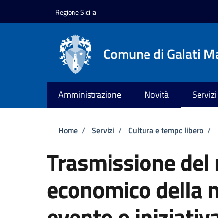
Salta al contenuto principale
Skip to footer content
Regione Sicilia
Comune di Galati M
Amministrazione
Novità
Servizi
Briciole di pane
Home
/
Servizi
/
Cultura e tempo libero
/
Trasmissione del 
economico della 
evento o iniziativ