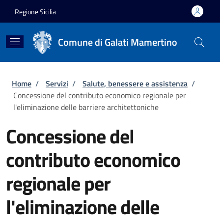
Salta al contenuto principale
Skip to footer content
Regione Sicilia
Comune di Galati Mamertino
Briciole di pane
Home
/
Servizi
/
Salute, benessere e assistenza
/
Concessione del contributo economico regionale per
l'eliminazione delle barriere architettoniche
Concessione del
contributo economico
regionale per
l'eliminazione delle