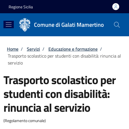
Salta al contenuto principale
Skip to footer content
Regione Sicilia
Comune di Galati Mamertino
Briciole di pane
Home
/
Servizi
/
Educazione e formazione
/
Trasporto scolastico per studenti con disabilità: rinuncia al
servizio
Trasporto scolastico per
studenti con disabilità:
rinuncia al servizio
(Regolamento comunale)