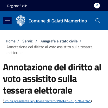
Salta al contenuto principale
Skip to footer content
Regione Sicilia
Comune di Galati Mamertino
Briciole di pane
Home
/
Servizi
/
Anagrafe e stato civile
/
Annotazione del diritto al voto assistito sulla tessera
elettorale
Annotazione del diritto al
voto assistito sulla
tessera elettorale
(
urn:nir:presidente.repubblica:decreto:1960-05-16;570~art41
)