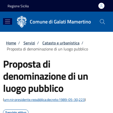
Salta al contenuto principale
Skip to footer content
Regione Sicilia
Comune di Galati Mamertino
Briciole di pane
Home
/
Servizi
/
Catasto e urbanistica
/
Proposta di denominazione di un luogo pubblico
Proposta di
denominazione di un
luogo pubblico
(
urn:nir:presidente.repubblica:decreto:1989-05-30;223
)
Servizio attivo