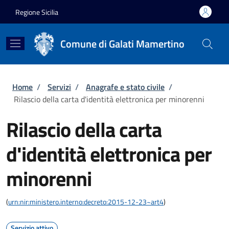
Salta al contenuto principale
Skip to footer content
Regione Sicilia
Comune di Galati Mamertino
Briciole di pane
Home
/
Servizi
/
Anagrafe e stato civile
/
Rilascio della carta d'identità elettronica per minorenni
Rilascio della carta
d'identità elettronica per
minorenni
(
urn:nir:ministero.interno:decreto:2015-12-23~art4
)
Servizio attivo